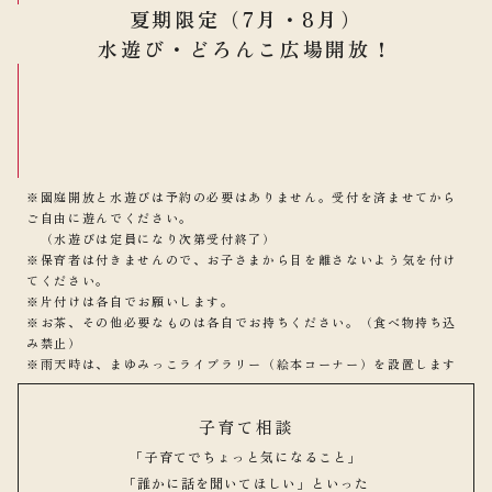
夏期限定（7月・8月）
水遊び・どろんこ広場開放！
※園庭開放と水遊びは予約の必要はありません。受付を済ませてから
ご自由に遊んでください。
（水遊びは定員になり次第受付終了）
※保育者は付きませんので、お子さまから目を離さないよう気を付け
てください。
※片付けは各自でお願いします。
※お茶、その他必要なものは各自でお持ちください。（食べ物持ち込
み禁止）
※雨天時は、まゆみっこライブラリー（絵本コーナー）を設置します
子育て相談
「子育てでちょっと気になること」
「誰かに話を聞いてほしい」といった