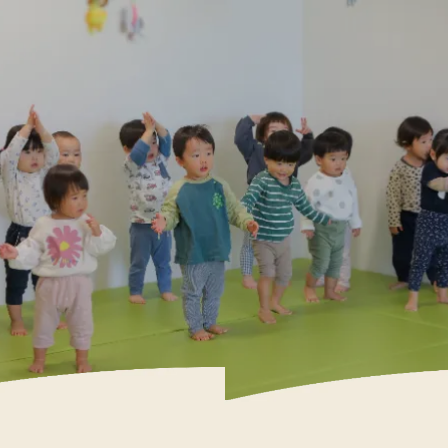
認定こども園
Kidsまゆみ
子育て支援
Support