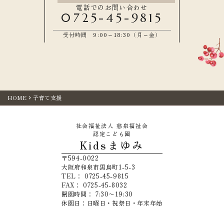
電話でのお問い合わせ
0725-45-9815
受付時間 9:00～18:30（月～金）
HOME
子育て支援
keyboard_arrow_right
社会福祉法人 慈泉福祉会
認定こども園
Kidsまゆみ
〒594-0022
大阪府和泉市黒鳥町1-5-3
TEL： 0725-45-9815
FAX： 0725-45-8032
開園時間： 7:30〜19:30
休園日：日曜日・祝祭日・年末年始